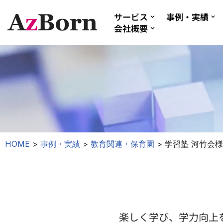
サービス
事例・実績
会社概要
コ
ン
テ
ン
ツ
へ
ス
キ
ッ
HOME
>
事例・実績
>
教育関連・保育園
>
学習塾 河竹会様
プ
楽しく学び、学力向上