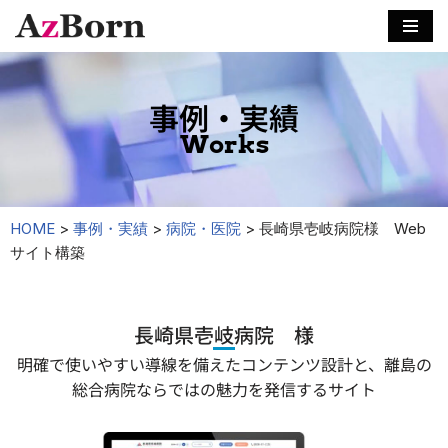
コ
ン
テ
事例・実績
ン
Works
ツ
へ
ス
キ
HOME
>
事例・実績
>
病院・医院
>
長崎県壱岐病院様 Web
ッ
サイト構築
プ
長崎県壱岐病院 様
明確で使いやすい導線を備えたコンテンツ設計と、離島の
総合病院ならではの魅力を発信するサイト