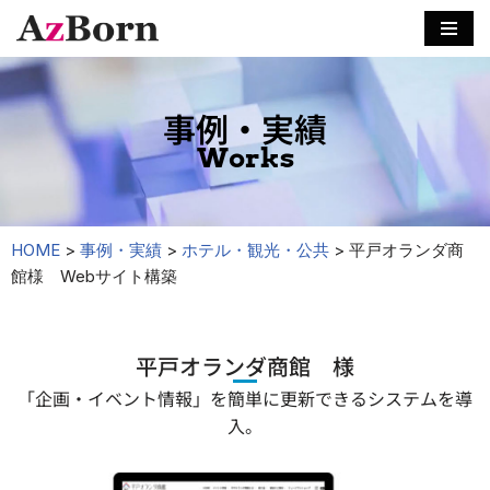
コ
ン
テ
事例・実績
ン
Works
ツ
へ
ス
キ
HOME
>
事例・実績
>
ホテル・観光・公共
>
平戸オランダ商
ッ
館様 Webサイト構築
プ
平戸オランダ商館 様
「企画・イベント情報」を簡単に更新できるシステムを導
入。